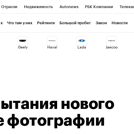
Отрасли
Недвижимость
Autonews
РБК Компании
Телека
РБК Life
Тренды
Визионеры
Национальные проекты
Г
-х
Что там у них
Рейтинги
Большой пробег
Закон
Новости
ия
Кредитные рейтинги
Франшизы
Газета
Спецпроекты 
Geely
Haval
Lada
Jaecoo
Экономика
Бизнес
Технологии и медиа
Финансы
Рынок н
пытания нового
е фотографии