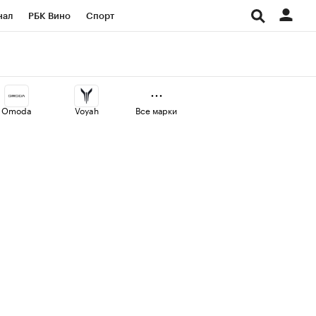
нал
РБК Вино
Спорт
ород
Стиль
Крипто
СПб
Конференции СПб
Omoda
Voyah
Все марки
аличной валюты