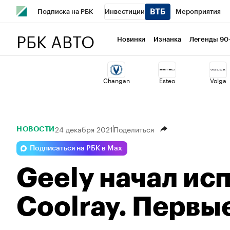
Подписка на РБК
Инвестиции
Мероприятия
РБК АВТО
Школа управления РБК
РБК Образование
РБК Курсы
Новинки
Изнанка
Легенды 90
РБК Бизнес-среда
Дискуссионный клуб
Исследован
Changan
Esteo
Volga
Спецпроекты
Проверка контрагентов
Политика
24 декабря 2021
Поделиться
НОВОСТИ
Подписаться на РБК в Max
Geely начал ис
Coolray. Первы