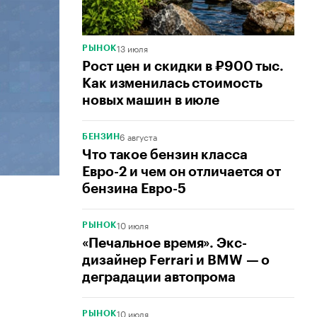
13 июля
РЫНОК
Рост цен и скидки в ₽900 тыс.
Как изменилась стоимость
новых машин в июле
6 августа
БЕНЗИН
Что такое бензин класса
Евро-2 и чем он отличается от
бензина Евро-5
10 июля
РЫНОК
«Печальное время». Экс-
дизайнер Ferrari и BMW — о
деградации автопрома
10 июля
РЫНОК