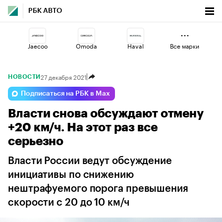
РБК АВТО
Jaecoo
Omoda
Haval
Все марки
27 декабря 2021
НОВОСТИ
Geely
Volga
Lada
Подписаться на РБК в Max
Власти снова обсуждают отмену
Esteo
Voyah
Changan
+20 км/ч. На этот раз все
серьезно
Власти России ведут обсуждение
инициативы по снижению
нештрафуемого порога превышения
скорости с 20 до 10 км/ч