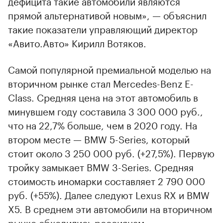
дефицита такие автомобили являются
прямой альтернативой новым», — объяснил
такие показатели управляющий директор
«Авито.Авто» Кирилл Вотяков.
Самой популярной премиальной моделью на
вторичном рынке стал Mercedes-Benz E-
Class. Средняя цена на этот автомобиль в
минувшем году составила 3 300 000 руб.,
что на 22,7% больше, чем в 2020 году. На
втором месте — BMW 5-Series, который
стоит около 3 250 000 руб. (+27,5%). Первую
тройку замыкает BMW 3-Series. Средняя
00:00
/
00:00
стоимость иномарки составляет 2 790 000
руб. (+55%). Далее следуют Lexus RX и BMW
X5. В среднем эти автомобили на вторичном
рынке обходились россиянам,