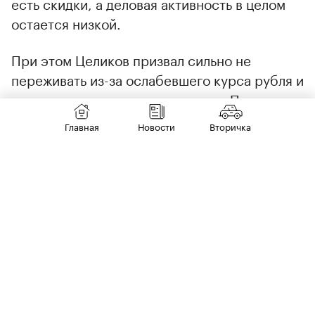
есть скидки, а деловая активность в целом
остается низкой.
При этом Целиков призвал сильно не
переживать из-за ослабевшего курса рубля и
возможного подорожания машин. По его
словам, «незначительные» валютные
Главная
Новости
Вторичка
колебания не смогут повлиять на стоимость
автомобилей, официально поставляемых и
собираемых в России.
«Чтобы цены на такие машины заметно
пошли вверх, курс должен просесть и
закрепиться на уровне около 85–90 руб. за
доллар», — заключил эксперт.