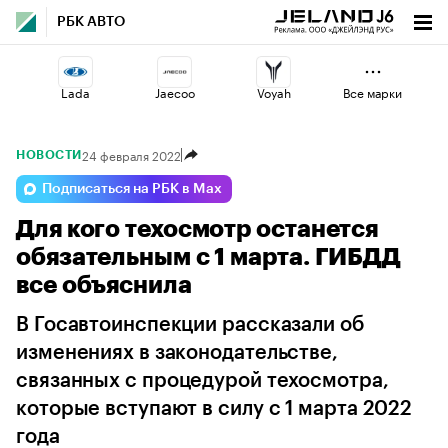
РБК АВТО
Lada
Jaecoo
Voyah
Все марки
24 февраля 2022
НОВОСТИ
Esteo
Geely
Changan
Подписаться на РБК в Max
Для кого техосмотр останется
Haval
Volga
Omoda
обязательным с 1 марта. ГИБДД
все объяснила
В Госавтоинспекции рассказали об
изменениях в законодательстве,
связанных с процедурой техосмотра,
которые вступают в силу с 1 марта 2022
года