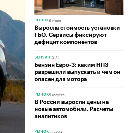
9 июля
РЫНОК
Выросла стоимость установки
ГБО. Сервисы фиксируют
дефицит компонентов
10:21
БЕНЗИН
Бензин Евро-3: каким НПЗ
разрешили выпускать и чем он
опасен для мотора
5 августа
РЫНОК
В России выросли цены на
новые автомобили. Расчеты
аналитиков
13 июля
РЫНОК