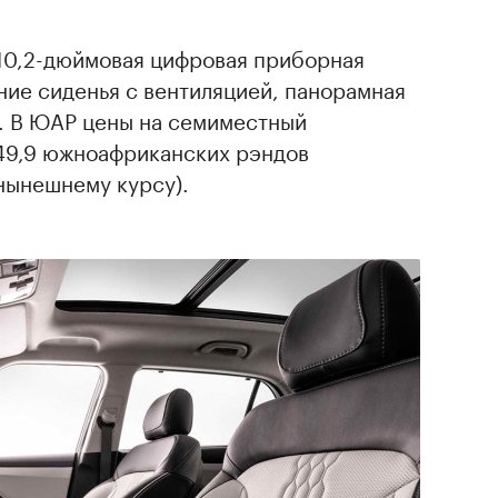
 10,2-дюймовая цифровая приборная
ние сиденья с вентиляцией, панорамная
. В ЮАР цены на семиместный
49,9 южноафриканских рэндов
 нынешнему курсу).