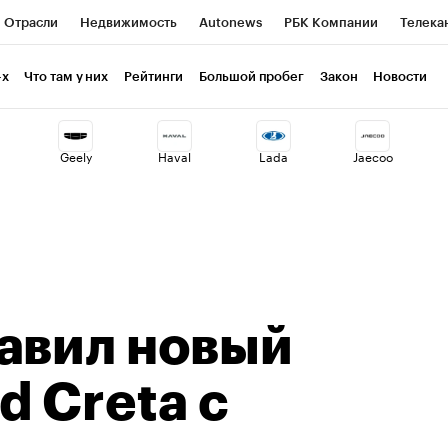
Отрасли
Недвижимость
Autonews
РБК Компании
Телека
РБК Курсы
РБК Life
Тренды
Визионеры
Национальные пр
-х
Что там у них
Рейтинги
Большой пробег
Закон
Новости
клуб
Исследования
Кредитные рейтинги
Франшизы
Газет
Geely
Haval
Lada
Jaecoo
Проверка контрагентов
Политика
Экономика
Бизнес
ты
авил новый
d Creta с