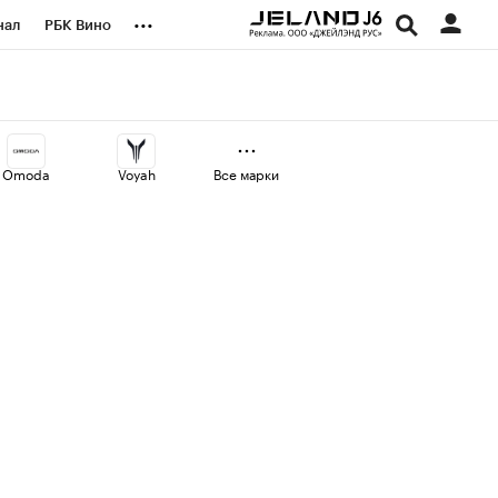
...
нал
РБК Вино
оекты
Город
а
Omoda
Voyah
Все марки