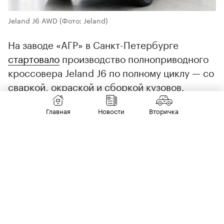
Jeland J6 AWD
(Фото: Jeland)
На заводе «АГР» в Санкт-Петербурге
стартовало
производство полноприводного
кроссовера Jeland J6 по полному циклу — со
сваркой, окраской и сборкой кузовов.
Автомобиль оснащен 1,6-литровым
Главная
Новости
Вторичка
турбомотором мощностью 150 л.с. и
семиступенчатым «роботом».
Bestune: локализация и расширение
линейки