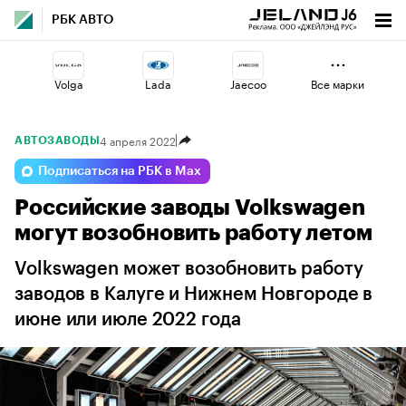
РБК АВТО
Volga
Lada
Jaecoo
Все марки
4 апреля 2022
АВТОЗАВОДЫ
Changan
Geely
Voyah
Подписаться на РБК в Max
Российские заводы Volkswagen
Haval
Esteo
Omoda
могут возобновить работу летом
Volkswagen может возобновить работу
заводов в Калуге и Нижнем Новгороде в
июне или июле 2022 года