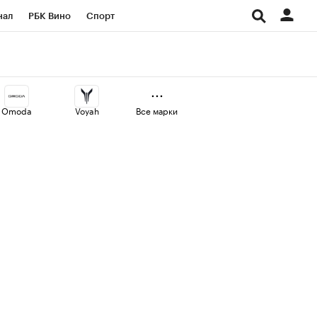
нал
РБК Вино
Спорт
ород
Стиль
Крипто
СПб
Конференции СПб
Omoda
Voyah
Все марки
аличной валюты