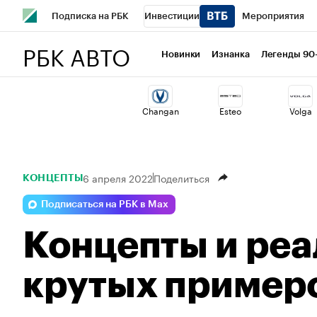
Подписка на РБК
Инвестиции
Мероприятия
РБК АВТО
Школа управления РБК
РБК Образование
РБК Курсы
Новинки
Изнанка
Легенды 90
РБК Бизнес-среда
Дискуссионный клуб
Исследован
Changan
Esteo
Volga
Спецпроекты
Проверка контрагентов
Политика
6 апреля 2022
Поделиться
КОНЦЕПТЫ
Подписаться на РБК в Max
Концепты и реа
крутых пример