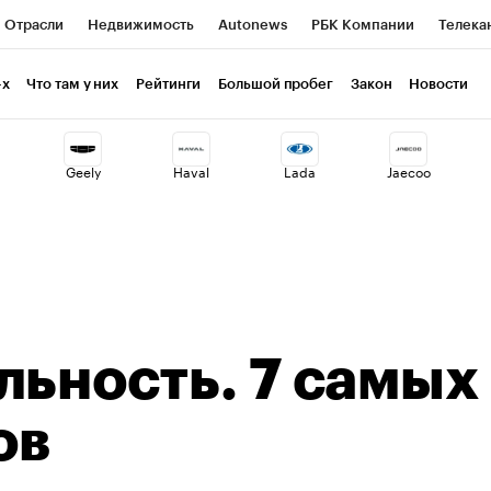
Отрасли
Недвижимость
Autonews
РБК Компании
Телека
РБК Life
Тренды
Визионеры
Национальные проекты
Г
-х
Что там у них
Рейтинги
Большой пробег
Закон
Новости
ия
Кредитные рейтинги
Франшизы
Газета
Спецпроекты 
Geely
Haval
Lada
Jaecoo
Экономика
Бизнес
Технологии и медиа
Финансы
Рынок н
льность. 7 самых
ов