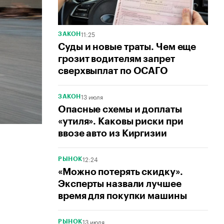
11:25
ЗАКОН
Суды и новые траты. Чем еще
грозит водителям запрет
сверхвыплат по ОСАГО
13 июля
ЗАКОН
Опасные схемы и доплаты
«утиля». Каковы риски при
ввозе авто из Киргизии
12:24
РЫНОК
«Можно потерять скидку».
Эксперты назвали лучшее
время для покупки машины
13 июля
РЫНОК