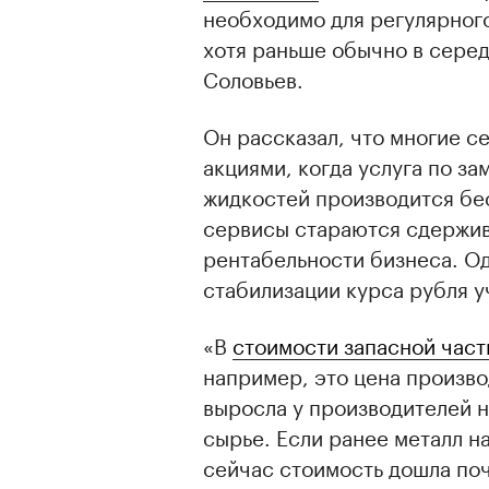
необходимо для регулярного
хотя раньше обычно в серед
Соловьев.
Он рассказал, что многие с
00:00
/
00:00
акциями, когда услуга по з
жидкостей производится бес
сервисы стараются сдержив
рентабельности бизнеса. О
стабилизации курса рубля у
«В
стоимости запасной част
например, это цена произво
выросла у производителей н
сырье. Если ранее металл на
сейчас стоимость дошла поч