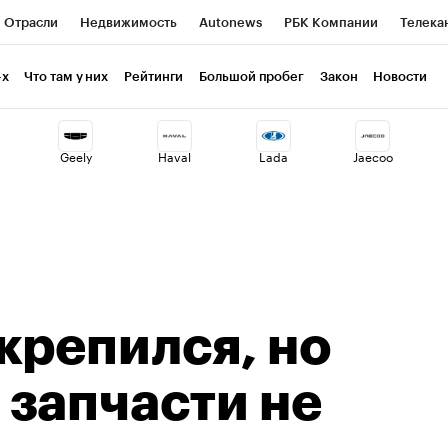
Отрасли
Недвижимость
Autonews
РБК Компании
Телека
РБК Курсы
РБК Life
Тренды
Визионеры
Национальные пр
-х
Что там у них
Рейтинги
Большой пробег
Закон
Новости
клуб
Исследования
Кредитные рейтинги
Франшизы
Газет
Geely
Haval
Lada
Jaecoo
Проверка контрагентов
Политика
Экономика
Бизнес
ты
крепился, но
запчасти не