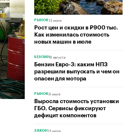
13 июля
РЫНОК
Рост цен и скидки в ₽900 тыс.
Как изменилась стоимость
новых машин в июле
6 августа
БЕНЗИН
Бензин Евро-3: каким НПЗ
разрешили выпускать и чем он
опасен для мотора
9 июля
РЫНОК
Выросла стоимость установки
ГБО. Сервисы фиксируют
дефицит компонентов
13 июля
ЗАКОН