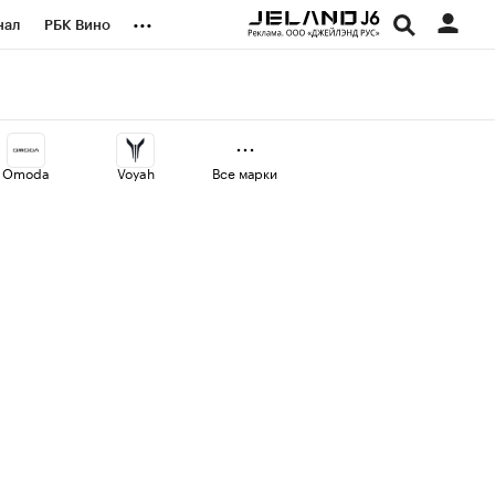
...
нал
РБК Вино
оекты
Город
а
Omoda
Voyah
Все марки