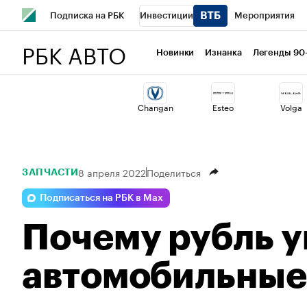
Подписка на РБК
Инвестиции
Мероприятия
РБК АВТО
Спорт
Школа управления РБК
РБК Образование
Новинки
Изнанка
Легенды 90
Стиль
Крипто
РБК Бизнес-среда
Дискуссионный 
Changan
Esteo
Volga
Спецпроекты СПб
Конференции СПб
Спецпроекты
Технологии и медиа
Финансы
Рынок наличной валю
8 апреля 2022
Поделиться
ЗАПЧАСТИ
Подписаться на РБК в Max
Почему рубль у
автомобильные 