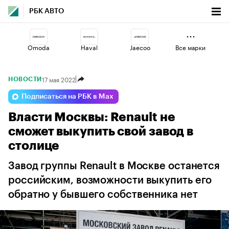
РБК АВТО
Omoda
Haval
Jaecoo
Все марки
17 мая 2022
НОВОСТИ
Voyah
Geely
Esteo
Подписаться на РБК в Max
Власти Москвы: Renault не
Changan
Volga
Lada
сможет выкупить свой завод в
столице
Завод группы Renault в Москве останется
российским, возможности выкупить его
обратно у бывшего собственника нет