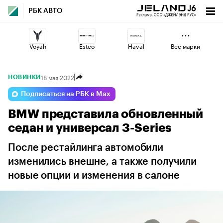
РБК АВТО
Voyah
Esteo
Haval
Все марки
18 мая 2022
НОВИНКИ
Omoda
Volga
Changan
Подписаться на РБК в Max
BMW представила обновленный
Lada
Geely
Jaecoo
седан и универсал 3-Series
После рестайлинга автомобили
изменились внешне, а также получили
новые опции и изменения в салоне