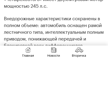
мощностью 245 л.с.
Внедорожные характеристики сохранены в
полном объеме: автомобиль оснащен рамой
лестничного типа, интеллектуальным полным
приводом, понижающей передачей и
блокировкой всех дифференциалов.
Доступно 12 режимов движения, включая
Главная
Новости
Вторичка
режим «Эксперт» с возможностью
индивидуальной настройки.
Автомобиль также можно использовать как
мобильный источник питания. Система
позволяет подключать внешние
электроприборы мощностью до 3,3 кВт и
обеспечивать их работу до 8,5 ч — это