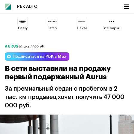
РБК АВТО
Geely
Esteo
Haval
Все марки
19 мая 2022
AURUS
Lada
Omoda
Volga
Подписаться на РБК в Max
В сети выставили на продажу
Changan
Voyah
Jaecoo
первый подержанный Aurus
За премиальный седан с пробегом в 2
тыс. км продавец хочет получить 47 000
000 руб.