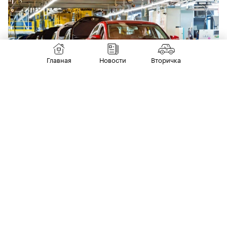
Главная
Новости
Вторичка
21 июля
РЫНОК
Чекмены и испытания водой. АвтоВАЗ
рассказал о проверке готовых Lada