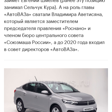
занимал Сельчук Кура). А на роль главы
«АвтоВАЗа» сватали Владимира Аветисяна,
00:00
/
00:00
который является заместителем
председателя правления «Роснано» и
членом бюро центрального совета
«Союзмаша России», а до 2020 года входил
в совет директоров «АвтоВАЗа».