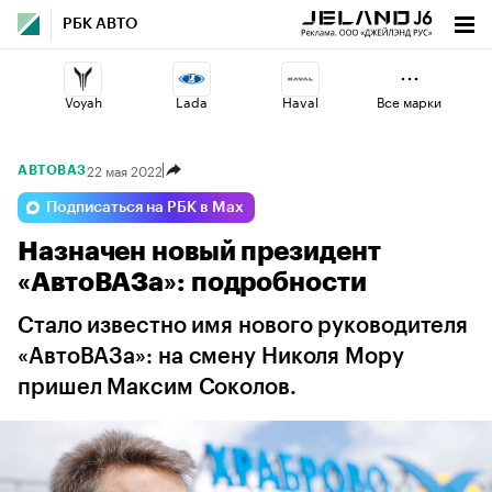
РБК АВТО
Voyah
Lada
Haval
Все марки
22 мая 2022
АВТОВАЗ
Volga
Geely
Changan
Подписаться на РБК в Max
Назначен новый президент
Esteo
Jaecoo
Omoda
«АвтоВАЗа»: подробности
Стало известно имя нового руководителя
«АвтоВАЗа»: на смену Николя Мору
пришел Максим Соколов.