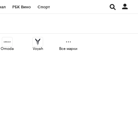
нал
РБК Вино
Спорт
ород
Стиль
Крипто
СПб
Конференции СПб
Omoda
Voyah
Все марки
аличной валюты