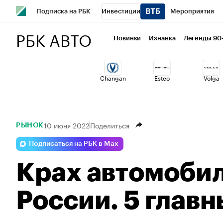
Подписка на РБК
Инвестиции
Мероприятия
РБК АВТО
Школа управления РБК
РБК Образование
РБК Курсы
Новинки
Изнанка
Легенды 90
РБК Бизнес-среда
Дискуссионный клуб
Исследован
Changan
Esteo
Volga
Спецпроекты
Проверка контрагентов
Политика
10 июня 2022
Поделиться
РЫНОК
Подписаться на РБК в Max
Крах автомобил
России. 5 глав