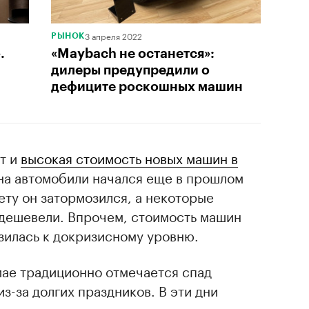
3 апреля 2022
РЫНОК
.
«Maybach не останется»:
дилеры предупредили о
дефиците роскошных машин
т и
высокая стоимость новых машин в
 на автомобили начался еще в прошлом
ету он затормозился, а некоторые
дешевели. Впрочем, стоимость машин
зилась к докризисному уровню.
 мае традиционно отмечается спад
з-за долгих праздников. В эти дни
читают уехать из города, а вопрос