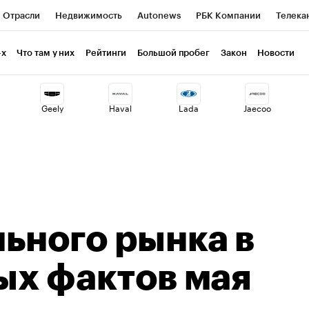
Отрасли
Недвижимость
Autonews
РБК Компании
Телека
РБК Life
Тренды
Визионеры
Национальные проекты
Г
-х
Что там у них
Рейтинги
Большой пробег
Закон
Новости
ия
Кредитные рейтинги
Франшизы
Газета
Спецпроекты 
Geely
Haval
Lada
Jaecoo
Экономика
Бизнес
Технологии и медиа
Финансы
Рынок н
ьного рынка в
ных фактов мая