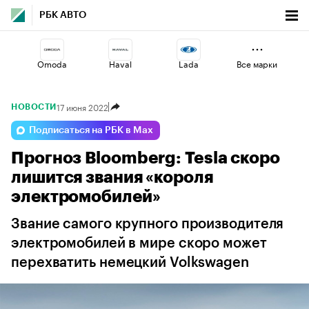
РБК АВТО
Omoda
Haval
Lada
Все марки
17 июня 2022
НОВОСТИ
Changan
Jaecoo
Geely
Подписаться на РБК в Max
Прогноз Bloomberg: Tesla скоро
Esteo
Voyah
Volga
лишится звания «короля
электромобилей»
Звание самого крупного производителя
электромобилей в мире скоро может
перехватить немецкий Volkswagen