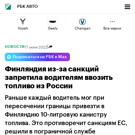
РБК АВТО
Voyah
Geely
Changan
Все марки
17 июня 2022
НОВОСТИ
Lada
Esteo
Haval
Подписаться на РБК в Max
Финляндия из-за санкций
Volga
Jaecoo
Omoda
запретила водителям ввозить
топливо из России
Раньше каждый водитель мог при
пересечении границы привезти в
Финляндию 10-литровую канистру
топлива. Это противоречит санкциям ЕС,
решили в пограничной службе