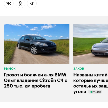
РЫНОК
ЗАКОН
Грохот и болячки а-ля BMW.
Названы китай
Опыт владения Citroёn C4 с
которые лучше
250 тыс. км пробега
остальных защ
угона
РАДИО