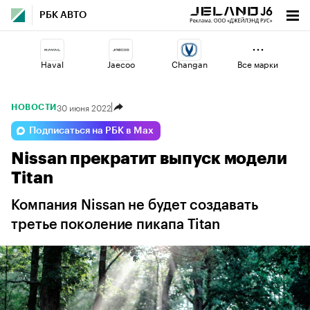
РБК АВТО
Haval
Jaecoo
Changan
Все марки
30 июня 2022
НОВОСТИ
Omoda
Geely
Lada
Подписаться на РБК в Max
Nissan прекратит выпуск модели
Voyah
Esteo
Volga
Titan
Компания Nissan не будет создавать
третье поколение пикапа Titan