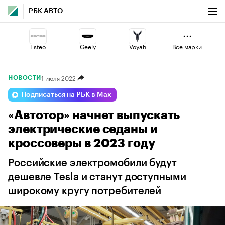
РБК АВТО
Esteo
Geely
Voyah
Все марки
1 июля 2022
НОВОСТИ
Changan
Lada
Haval
Подписаться на РБК в Max
«Автотор» начнет выпускать
Volga
Jaecoo
Omoda
электрические седаны и
кроссоверы в 2023 году
Российские электромобили будут
дешевле Tesla и станут доступными
широкому кругу потребителей