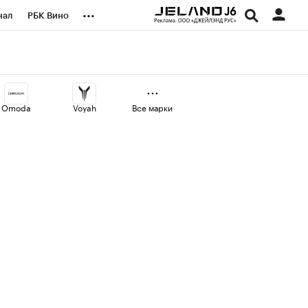
...
нал
РБК Вино
оекты
Город
а
Omoda
Voyah
Все марки