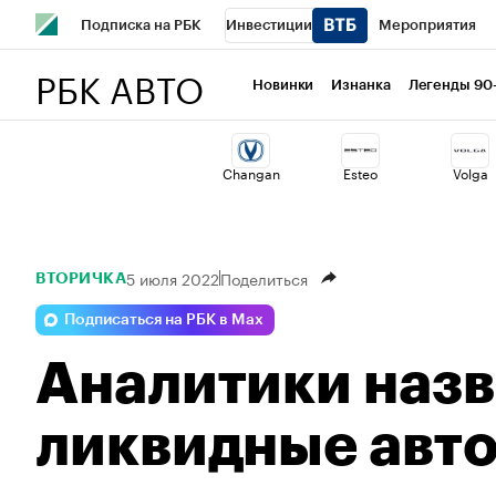
Подписка на РБК
Инвестиции
Мероприятия
РБК АВТО
Спорт
Школа управления РБК
РБК Образование
Новинки
Изнанка
Легенды 90
Стиль
Крипто
РБК Бизнес-среда
Дискуссионный 
Changan
Esteo
Volga
Спецпроекты СПб
Конференции СПб
Спецпроекты
Технологии и медиа
Финансы
Рынок наличной валю
5 июля 2022
Поделиться
ВТОРИЧКА
Подписаться на РБК в Max
Аналитики наз
ликвидные авто