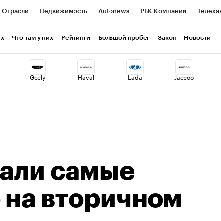
Отрасли
Недвижимость
Autonews
РБК Компании
Телека
РБК Курсы
РБК Life
Тренды
Визионеры
Национальные пр
-х
Что там у них
Рейтинги
Большой пробег
Закон
Новости
клуб
Исследования
Кредитные рейтинги
Франшизы
Газет
Geely
Haval
Lada
Jaecoo
Проверка контрагентов
Политика
Экономика
Бизнес
ты
вали самые
 на вторичном