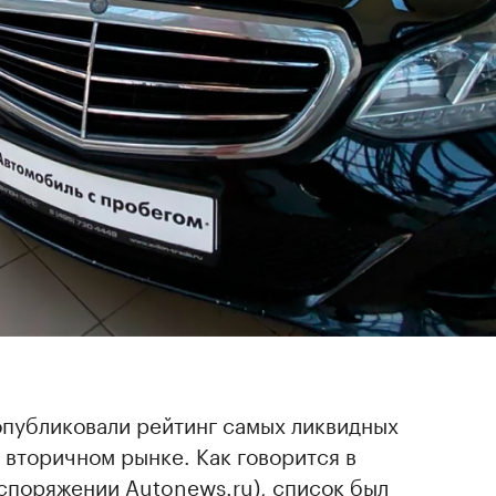
опубликовали рейтинг самых ликвидных
вторичном рынке. Как говорится в
споряжении Autonews.ru), список был