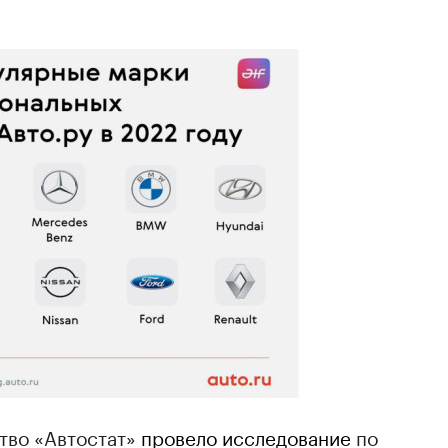
тво «Автостат»
провело исследование
по