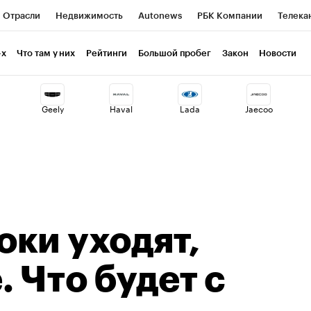
Отрасли
Недвижимость
Autonews
РБК Компании
Телека
РБК Курсы
РБК Life
Тренды
Визионеры
Национальные пр
-х
Что там у них
Рейтинги
Большой пробег
Закон
Новости
клуб
Исследования
Кредитные рейтинги
Франшизы
Газет
Geely
Haval
Lada
Jaecoo
Проверка контрагентов
Политика
Экономика
Бизнес
ты
ки уходят,
 Что будет с