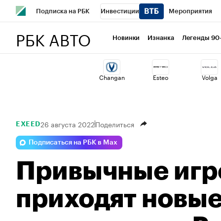
Подписка на РБК
Инвестиции
Мероприятия
РБК АВТО
Спорт
Школа управления РБК
РБК Образование
Новинки
Изнанка
Легенды 90
Стиль
Крипто
РБК Бизнес-среда
Дискуссионный 
Changan
Esteo
Volga
Спецпроекты СПб
Конференции СПб
Спецпроекты
Технологии и медиа
Финансы
Рынок наличной валю
26 августа 2022
Поделиться
EXEED
Подписаться на РБК в Max
Привычные игро
приходят новые.