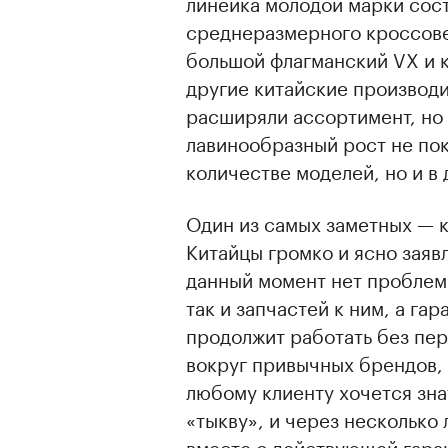
линейка молодой марки сос
среднеразмерного кроссове
00:00
/
00:00
большой флагманский VX и к
другие китайские производи
расширяли ассортимент, но 
лавинообразный рост не пока
количестве моделей, но и в 
Один из самых заметных — к
Китайцы громко и ясно заяв
данный момент нет проблем 
так и запчастей к ним, а га
продолжит работать без пер
вокруг привычных брендов, 
любому клиенту хочется зна
«тыкву», и через несколько
вместе с действующей гара