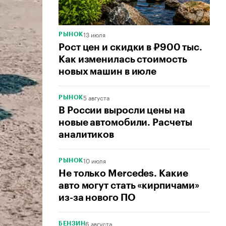
13 июля
РЫНОК
Рост цен и скидки в ₽900 тыс.
Как изменилась стоимость
новых машин в июле
5 августа
РЫНОК
В России выросли цены на
новые автомобили. Расчеты
аналитиков
10 июля
РЫНОК
Не только Mercedes. Какие
авто могут стать «кирпичами»
из-за нового ПО
6 августа
БЕНЗИН