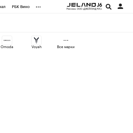
...
нал
РБК Вино
оекты
Город
а
Omoda
Voyah
Все марки