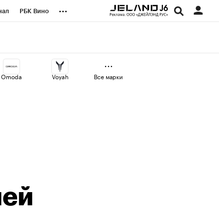
...
нал
РБК Вино
оекты
Город
а
Omoda
Voyah
Все марки
лей