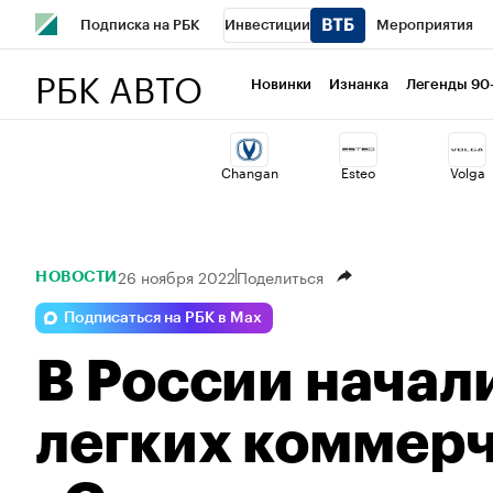
Подписка на РБК
Инвестиции
Мероприятия
РБК АВТО
Спорт
Школа управления РБК
РБК Образование
Новинки
Изнанка
Легенды 90
Стиль
Крипто
РБК Бизнес-среда
Дискуссионный 
Changan
Esteo
Volga
Спецпроекты СПб
Конференции СПб
Спецпроекты
Технологии и медиа
Финансы
Рынок наличной валю
26 ноября 2022
Поделиться
НОВОСТИ
Подписаться на РБК в Max
В России начал
легких коммер