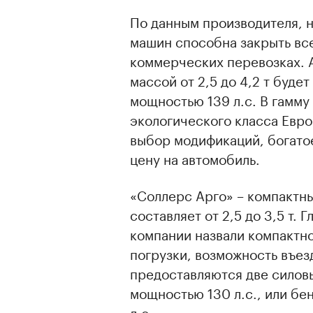
По данным производителя, 
машин способна закрыть все
коммерческих перевозках. 
массой от 2,5 до 4,2 т буд
00:00
/
00:00
мощностью 139 л.с. В гамму
экологического класса Евро
выбор модификаций, богато
цену на автомобиль.
«Соллерс Арго» – компактны
составляет от 2,5 до 3,5 т.
компании назвали компактно
погрузки, возможность въез
предоставляются две силовы
мощностью 130 л.с., или бе
л.с.