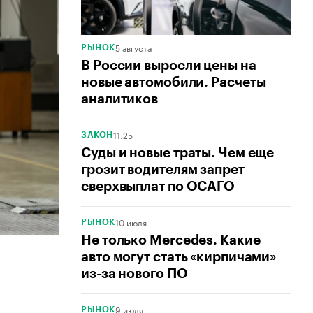
5 августа
РЫНОК
В России выросли цены на
новые автомобили. Расчеты
аналитиков
11:25
ЗАКОН
Суды и новые траты. Чем еще
грозит водителям запрет
сверхвыплат по ОСАГО
10 июля
РЫНОК
Не только Mercedes. Какие
авто могут стать «кирпичами»
из-за нового ПО
9 июля
РЫНОК