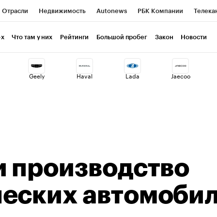
Отрасли
Недвижимость
Autonews
РБК Компании
Телека
РБК Курсы
РБК Life
Тренды
Визионеры
Национальные пр
-х
Что там у них
Рейтинги
Большой пробег
Закон
Новости
клуб
Исследования
Кредитные рейтинги
Франшизы
Газет
Geely
Haval
Lada
Jaecoo
Проверка контрагентов
Политика
Экономика
Бизнес
ты
и производство
ческих автомоби