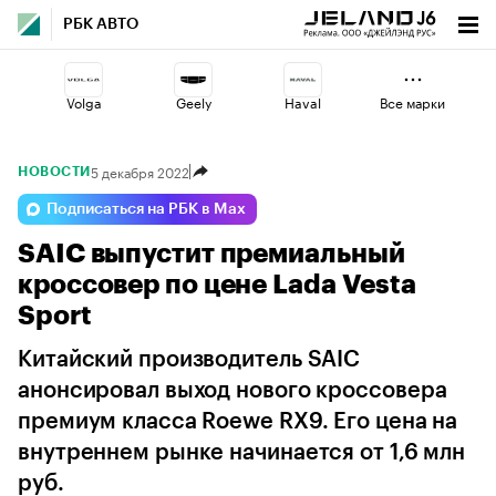
РБК АВТО
Volga
Geely
Haval
Все марки
5 декабря 2022
НОВОСТИ
Changan
Omoda
Voyah
Подписаться на РБК в Max
SAIC выпустит премиальный
Lada
Esteo
Jaecoo
кроссовер по цене Lada Vesta
Sport
Китайский производитель SAIC
анонсировал выход нового кроссовера
премиум класса Roewe RX9. Его цена на
внутреннем рынке начинается от 1,6 млн
руб.