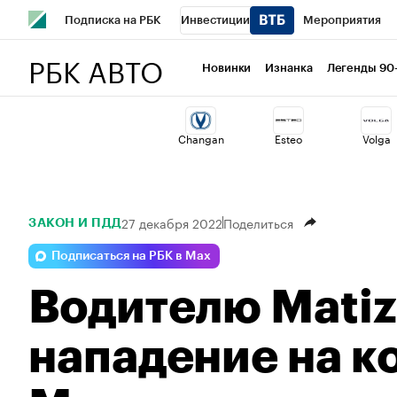
Подписка на РБК
Инвестиции
Мероприятия
РБК АВТО
Школа управления РБК
РБК Образование
РБК Курсы
Новинки
Изнанка
Легенды 90
РБК Бизнес-среда
Дискуссионный клуб
Исследован
Changan
Esteo
Volga
Спецпроекты
Проверка контрагентов
Политика
27 декабря 2022
Поделиться
ЗАКОН И ПДД
Подписаться на РБК в Max
Водителю Matiz
нападение на к