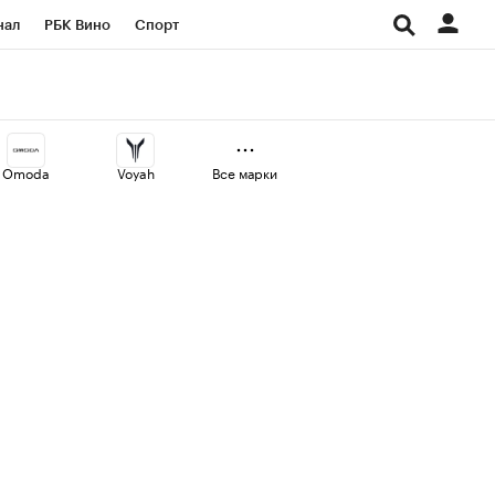
нал
РБК Вино
Спорт
ород
Стиль
Крипто
СПб
Конференции СПб
Omoda
Voyah
Все марки
аличной валюты