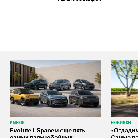
РЫНОК
НОВИНКИ
Evolute i-Space и еще пять
«Отдадим
самых дальнобойных
Самые д