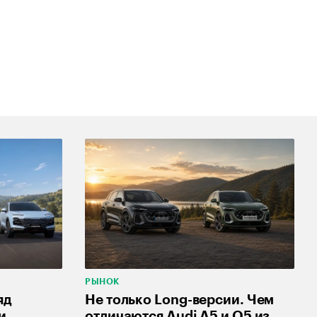
РЫНОК
яд
Не только Long-версии. Чем
и
отличаются Audi A5 и Q5 из