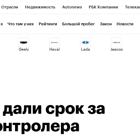
Отрасли
Недвижимость
Autonews
РБК Компании
Телека
РБК Life
Тренды
Визионеры
Национальные проекты
Г
-х
Что там у них
Рейтинги
Большой пробег
Закон
Новости
ия
Кредитные рейтинги
Франшизы
Газета
Спецпроекты 
Geely
Haval
Lada
Jaecoo
Экономика
Бизнес
Технологии и медиа
Финансы
Рынок н
 дали срок за
онтролера