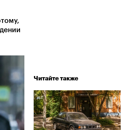
отому,
адении
Читайте также