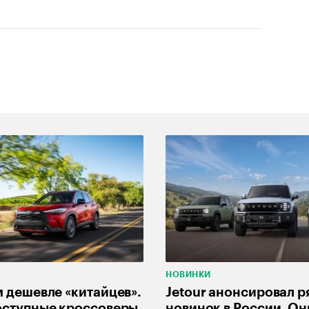
НОВИНКИ
 дешевле «китайцев».
Jetour анонсировал р
оступные кроссоверы
новинок в России. Он