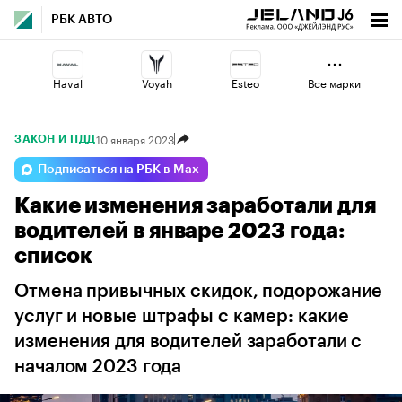
РБК АВТО
Haval
Voyah
Esteo
Все марки
10 января 2023
ЗАКОН И ПДД
Changan
Lada
Volga
Подписаться на РБК в Max
Какие изменения заработали для
Geely
Jaecoo
Omoda
водителей в январе 2023 года:
список
Отмена привычных скидок, подорожание
услуг и новые штрафы с камер: какие
изменения для водителей заработали с
началом 2023 года