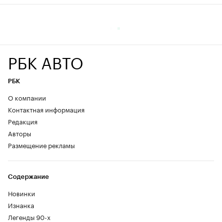
07:00
РЫНОК
Подписаться на РБК в Max
Минимум машин и скидок. Как мы
покупали новый минивэн SKM M7
от Lada
Autonews выяснил у дилеров условия покупки нового
минивэна SKM M7
Autonews.ru выяснил, есть ли в продаже
минивэны и фургоны новой российской
марки SKM и во что выливается их
покупка
Фото: Autonews