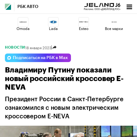
РБК АВТО
Omoda
Lada
Esteo
Все марки
18 января 2023
НОВОСТИ
Jaecoo
Volga
Haval
Подписаться на РБК в Max
Владимиру Путину показали
Voyah
Geely
Changan
новый российский кроссовер E-
NEVA
Президент России в Санкт-Петербурге
ознакомился с новым электрическим
кроссовером E-NEVA