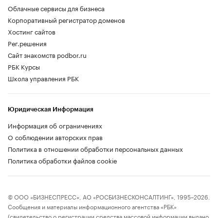
Фото: Autonews
По факту
SKM M7
— российский клон китайской
модели семейства SRM Jinhaishi. Сборка