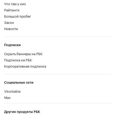
Выход на рынок новой марки SKM при
поддержке АвтоВАЗа был
анонсирован
весной 2025 года, а выпуск машин
начался
в
марте 2026 года. «Живые» SKM M7
начали
отгружать
дилерам Lada: модель занимает
нишу между универсалами Largus и более
крупными коммерческими автомобилями.
Корреспондент Autonews.ru под видом
покупателя посетил автосалоны и
разобрался с условиями приобретения SKM
M7. Оказалось, что посмотреть и приобрести
автомобили можно в считанных салонах, а
прокатиться до покупки — невозможно в
принципе.