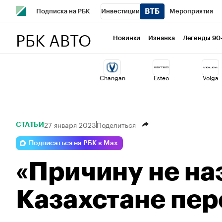
Подписка на РБК
Инвестиции
Мероприятия
РБК АВТО
Спорт
Школа управления РБК
РБК Образование
Новинки
Изнанка
Легенды 90
Стиль
Крипто
РБК Бизнес-среда
Дискуссионный 
Changan
Esteo
Volga
Спецпроекты СПб
Конференции СПб
Спецпроекты
Технологии и медиа
Финансы
Рынок наличной валю
27 января 2023
Поделиться
СТАТЬИ
Подписаться на РБК в Max
«Причину не на
Казахстане пер