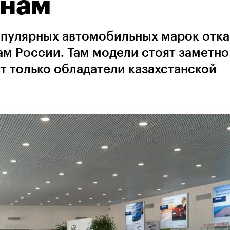
янам
опулярных автомобильных марок отка
м России. Там модели стоят заметно
ут только обладатели казахстанской