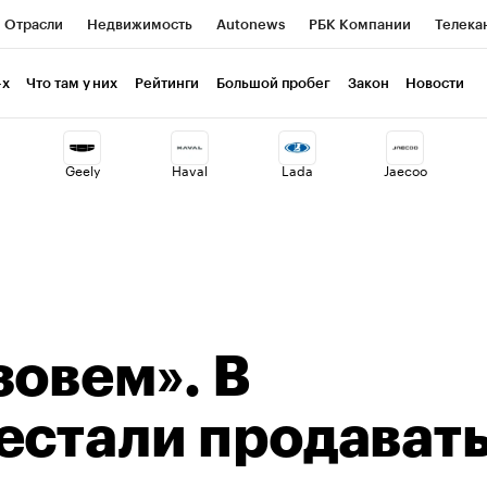
Отрасли
Недвижимость
Autonews
РБК Компании
Телека
РБК Курсы
РБК Life
Тренды
Визионеры
Национальные пр
-х
Что там у них
Рейтинги
Большой пробег
Закон
Новости
клуб
Исследования
Кредитные рейтинги
Франшизы
Газет
Geely
Haval
Lada
Jaecoo
Проверка контрагентов
Политика
Экономика
Бизнес
ты
зовем». В
естали продават