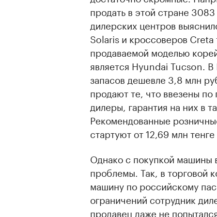
продать в этой стране 3083
дилерских центров выяснило
Solaris и кроссоверов Creta
продаваемой моделью корей
является Hyundai Tucson. В
запасов дешевле 3,8 млн руб
продают те, что ввезены по
дилеры, гарантия на них в т
Рекомендованные розничные
00:00
/
00:00
стартуют от 12,69 млн тенге (
Однако с покупкой машины в
проблемы. Так, в торговой 
машину по российскому пас
ограничений сотрудник диле
продавец даже не попыталс