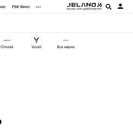
...
нал
РБК Вино
оекты
Город
а
Omoda
Voyah
Все марки
ь