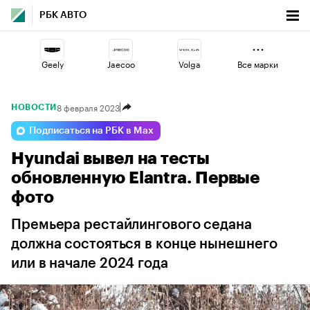
РБК АВТО
Geely
Jaecoo
Volga
Все марки
8 февраля 2023
НОВОСТИ
Esteo
Omoda
Changan
Подписаться на РБК в Max
Hyundai вывел на тесты
Haval
Voyah
Lada
обновленную Elantra. Первые
фото
Премьера рестайлингового седана
должна состояться в конце нынешнего
или в начале 2024 года