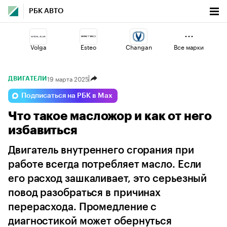
РБК АВТО
Volga
Esteo
Changan
Все марки
19 марта 2025
ДВИГАТЕЛИ
Haval
Omoda
Geely
Подписаться на РБК в Max
Что такое масложор и как от него
Voyah
Jaecoo
Lada
избавиться
Двигатель внутреннего сгорания при
работе всегда потребляет масло. Если
его расход зашкаливает, это серьезный
повод разобраться в причинах
перерасхода. Промедление с
диагностикой может обернуться