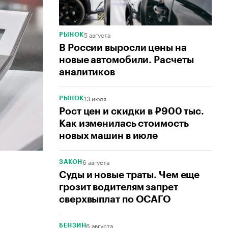
5 августа
РЫНОК
В России выросли цены на
новые автомобили. Расчеты
аналитиков
13 июля
РЫНОК
Рост цен и скидки в ₽900 тыс.
Как изменилась стоимость
новых машин в июле
6 августа
ЗАКОН
Суды и новые траты. Чем еще
грозит водителям запрет
сверхвыплат по ОСАГО
6 августа
БЕНЗИН