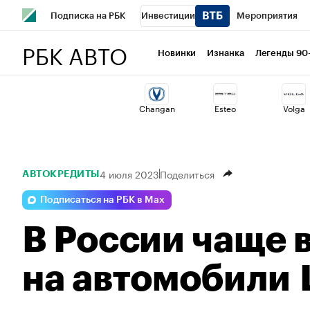
Подписка на РБК
Инвестиции
Мероприятия
РБК АВТО
Спорт
Школа управления РБК
РБК Образование
Новинки
Изнанка
Легенды 90
Стиль
Крипто
РБК Бизнес-среда
Дискуссионный 
Changan
Esteo
Volga
Спецпроекты СПб
Конференции СПб
Спецпроекты
Технологии и медиа
Финансы
Рынок наличной валю
4 июля 2023
Поделиться
АВТОКРЕДИТЫ
Подписаться на РБК в Max
В России чаще 
на автомобили 