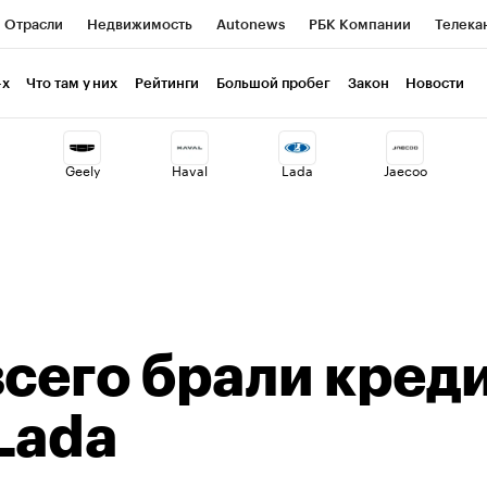
Отрасли
Недвижимость
Autonews
РБК Компании
Телека
РБК Курсы
РБК Life
Тренды
Визионеры
Национальные пр
-х
Что там у них
Рейтинги
Большой пробег
Закон
Новости
клуб
Исследования
Кредитные рейтинги
Франшизы
Газет
Geely
Haval
Lada
Jaecoo
Проверка контрагентов
Политика
Экономика
Бизнес
ты
всего брали кред
Lada