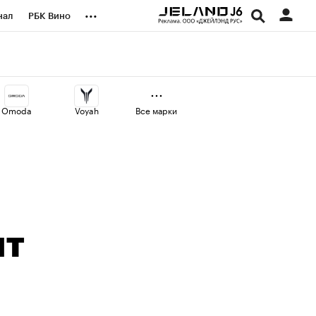
...
нал
РБК Вино
оекты
Город
а
Omoda
Voyah
Все марки
ит