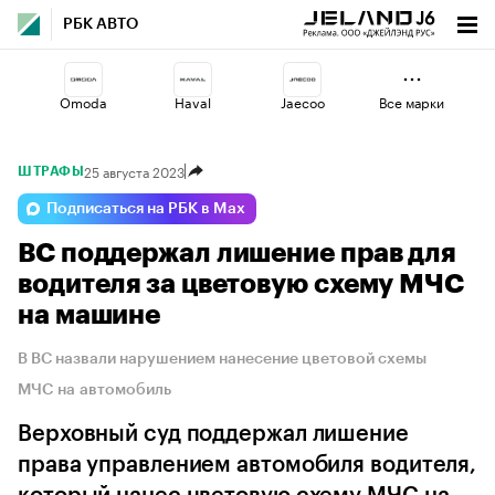
РБК АВТО
Omoda
Haval
Jaecoo
Все марки
25 августа 2023
ШТРАФЫ
Lada
Esteo
Volga
Подписаться на РБК в Max
ВС поддержал лишение прав для
Geely
Voyah
Changan
водителя за цветовую схему МЧС
на машине
В ВС назвали нарушением нанесение цветовой схемы
МЧС на автомобиль
Верховный суд поддержал лишение
права управлением автомобиля водителя,