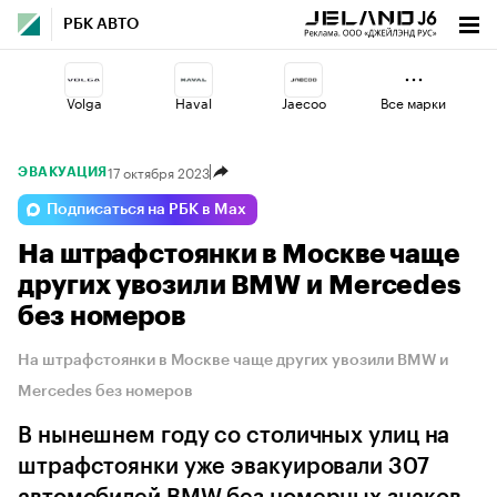
РБК АВТО
Volga
Haval
Jaecoo
Все марки
17 октября 2023
ЭВАКУАЦИЯ
Voyah
Geely
Lada
Подписаться на РБК в Max
На штрафстоянки в Москве чаще
Changan
Esteo
Omoda
других увозили BMW и Mercedes
без номеров
На штрафстоянки в Москве чаще других увозили BMW и
Mercedes без номеров
В нынешнем году со столичных улиц на
штрафстоянки уже эвакуировали 307