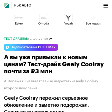
РБК АВТО
Esteo
Omoda
Voyah
Все марки
8 ноября 2023
ТЕСТ-ДРАЙВЫ
Changan
Volga
Geely
Подписаться на РБК в Max
А вы уже привыкли к новым
Haval
Jaecoo
Lada
ценам? Тест-драйв Geely Coolray
почти за ₽3 млн
Autonews.ru назвал главные недостатки Geely Coolray
второго поколения
Geely Coolray пережил серьезное
обновление и заметно подорожал.