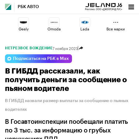
РБК АВТО
Geely
Omoda
Lada
Все марки
7 ноября 2023
НЕТРЕЗВОЕ ВОЖДЕНИЕ
Voyah
Esteo
Haval
Подписаться на РБК в Max
В ГИБДД рассказали, как
Jaecoo
Volga
Changan
получить деньги за сообщение о
пьяном водителе
В ГИБДД назвали размер выплаты за сообщение о пьяных
водителях
В Госавтоинспекции пообещали платить
по 3 тыс. за информацию о грубых