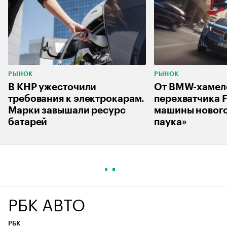
РЫНОК
РЫНОК
В КНР ужесточили
От BMW-хамел
требования к электрокарам.
перехватчика F
Марки завышали ресурс
машины нового
батарей
паука»
РБК АВТО
РБК