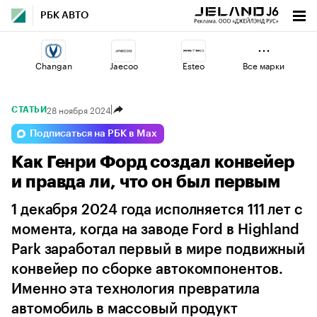
РБК АВТО
Changan
Jaecoo
Esteo
Все марки
28 ноября 2024
СТАТЬИ
Haval
Volga
Geely
Подписаться на РБК в Max
Как Генри Форд создал конвейер
Omoda
Voyah
Lada
и правда ли, что он был первым
1 декабря 2024 года исполняется 111 лет с
момента, когда на заводе Ford в Highland
Park заработал первый в мире подвижный
конвейер по сборке автокомпонентов.
Именно эта технология превратила
автомобиль в массовый продукт