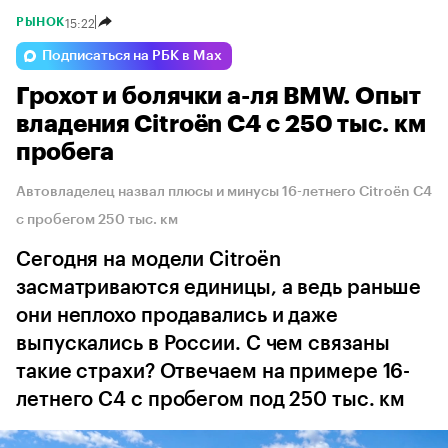
15:22
РЫНОК
Подписаться на РБК в Max
Грохот и болячки а-ля BMW. Опыт
владения Citroёn C4 с 250 тыс. км
пробега
Автовладелец назвал плюсы и минусы 16-летнего Citroёn C4
с пробегом 250 тыс. км
Сегодня на модели Citroёn
засматриваются единицы, а ведь раньше
они неплохо продавались и даже
выпускались в России. С чем связаны
такие страхи? Отвечаем на примере 16-
летнего C4 с пробегом под 250 тыс. км