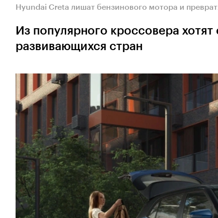
Hyundai Creta лишат бензинового мотора и превра
Из популярного кроссовера хотят
развивающихся стран