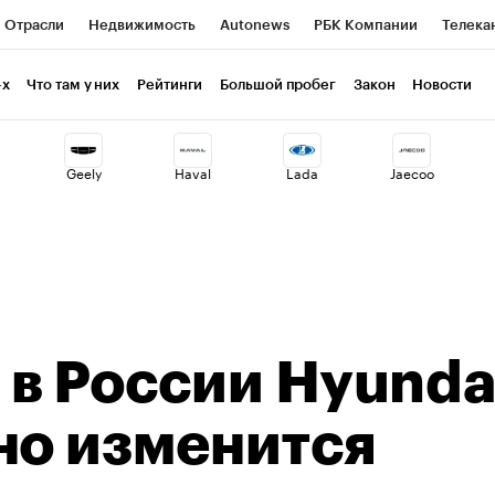
Отрасли
Недвижимость
Autonews
РБК Компании
Телека
РБК Life
Тренды
Визионеры
Национальные проекты
Г
-х
Что там у них
Рейтинги
Большой пробег
Закон
Новости
ия
Кредитные рейтинги
Франшизы
Газета
Спецпроекты 
Geely
Haval
Lada
Jaecoo
Экономика
Бизнес
Технологии и медиа
Финансы
Рынок н
в России Hyunda
но изменится