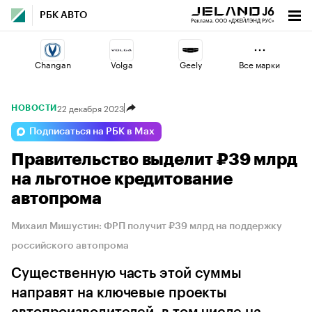
РБК АВТО
Changan
Volga
Geely
Все марки
22 декабря 2023
НОВОСТИ
Omoda
Voyah
Lada
Подписаться на РБК в Max
Правительство выделит ₽39 млрд
Jaecoo
Haval
Esteo
на льготное кредитование
автопрома
Михаил Мишустин: ФРП получит ₽39 млрд на поддержку
российского автопрома
Существенную часть этой суммы
направят на ключевые проекты