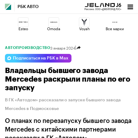
РБК АВТО
Esteo
Omoda
Voyah
Все марки
3 января 2024
АВТОПРОИЗВОДСТВО
Jaecoo
Changan
Lada
Подписаться на РБК в Max
Владельцы бывшего завода
Haval
Geely
Volga
Mercedes раскрыли планы по его
запуску
В ГК «Автодом» рассказали о запуске бывшего завода
Mercedes в Подмосковье
О планах по перезапуску бывшего завода
Mercedes с китайскими партнерами