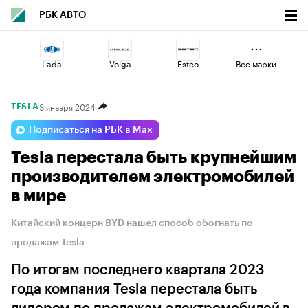
РБК АВТО
Lada
Volga
Esteo
Все марки
3 января 2024
TESLA
Jaecoo
Omoda
Changan
Подписаться на РБК в Max
Tesla перестала быть крупнейшим
Voyah
Geely
Haval
производителем электромобилей
в мире
Китайский концерн BYD нашел способ обогнать по
продажам Tesla
По итогам последнего квартала 2023
года компания Tesla перестала быть