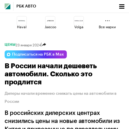
РБК АВТО
Haval
Jaecoo
Volga
Все марки
23 января 2024
ЦЕНЫ
Geely
Lada
Changan
Подписаться на РБК в Max
В России начали дешеветь
Esteo
Omoda
Voyah
автомобили. Сколько это
продлится
Дилеры начали временно снижать цены на автомобили в
России
В российских дилерских центрах
снизились цены на новые автомобили из