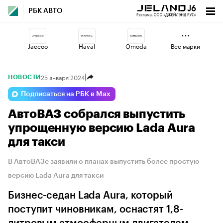
РБК АВТО
Jaecoo
Haval
Omoda
Все марки
25 января 2024
НОВОСТИ
Volga
Lada
Changan
Подписаться на РБК в Max
АвтоВАЗ собрался выпустить
Voyah
Esteo
Geely
упрощенную версию Lada Aura
для такси
В АвтоВАЗе заявили о планах выпустить более простую
версию Lada Aura для такси
Бизнес-седан Lada Aura, который
поступит чиновникам, оснастят 1,8-