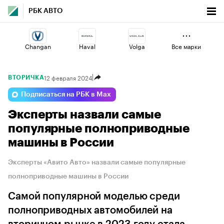
РБК АВТО
Changan
Haval
Volga
Все марки
12 февраля 2024
ВТОРИЧКА
Jaecoo
Lada
Voyah
Подписаться на РБК в Max
Эксперты назвали самые
Geely
Esteo
Omoda
популярные полноприводные
машины в России
Эксперты «Авито Авто» назвали самые популярные
полноприводные машины в России
Самой популярной моделью среди
полноприводных автомобилей на