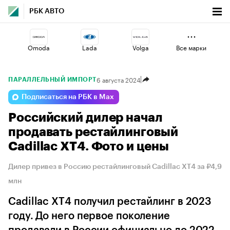
РБК АВТО
Omoda
Lada
Volga
Все марки
6 августа 2024
ПАРАЛЛЕЛЬНЫЙ ИМПОРТ
Jaecoo
Esteo
Geely
Подписаться на РБК в Max
Российский дилер начал
Haval
Voyah
Changan
продавать рестайлинговый
Cadillac XT4. Фото и цены
Дилер привез в Россию рестайлинговый Cadillac XT4 за ₽4,9
млн
Cadillac XT4 получил рестайлинг в 2023
году. До него первое поколение