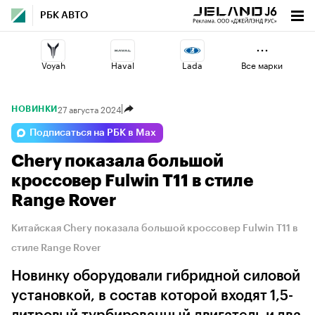
РБК АВТО
Voyah
Haval
Lada
Все марки
27 августа 2024
НОВИНКИ
Geely
Volga
Changan
Подписаться на РБК в Max
Chery показала большой
Jaecoo
Omoda
Esteo
кроссовер Fulwin T11 в стиле
Range Rover
Китайская Chery показала большой кроссовер Fulwin T11 в
стиле Range Rover
Новинку оборудовали гибридной силовой
установкой, в состав которой входят 1,5-