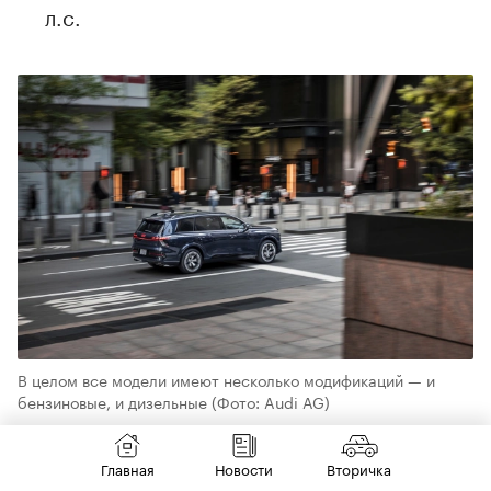
л.с.
В целом все модели имеют несколько модификаций — и
бензиновые, и дизельные
(Фото: Audi AG)
Первая модификация уже анонсирована для
Главная
Новости
Вторичка
рынка Европы, а остальные две — для США.