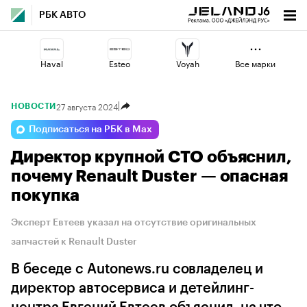
РБК АВТО
Haval
Esteo
Voyah
Все марки
27 августа 2024
НОВОСТИ
Omoda
Geely
Jaecoo
Подписаться на РБК в Max
Директор крупной СТО объяснил,
Lada
Volga
Changan
почему Renault Duster — опасная
покупка
Эксперт Евтеев указал на отсутствие оригинальных
запчастей к Renault Duster
В беседе с Autonews.ru совладелец и
директор автосервиса и детейлинг-