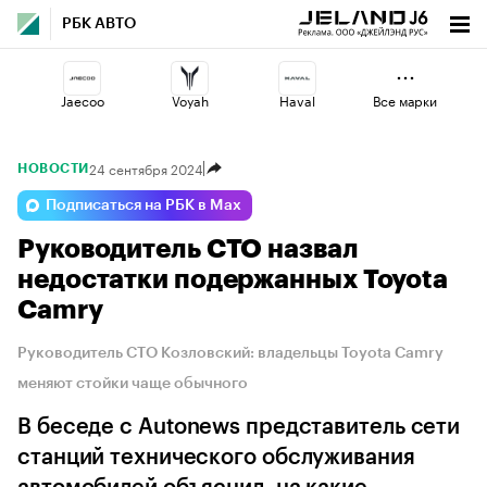
РБК АВТО
Jaecoo
Voyah
Haval
Все марки
24 сентября 2024
НОВОСТИ
Changan
Esteo
Volga
Подписаться на РБК в Max
Руководитель СТО назвал
Geely
Omoda
Lada
недостатки подержанных Toyota
Camry
Руководитель СТО Козловский: владельцы Toyota Camry
меняют стойки чаще обычного
В беседе с Autonews представитель сети
станций технического обслуживания