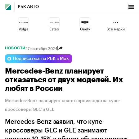
РБК АВТО
Volga
Esteo
Geely
Все марки
27 сентября 2024
НОВОСТИ
Lada
Jaecoo
Omoda
Подписаться на РБК в Max
Mercedes-Benz планирует
Changan
Voyah
Haval
отказаться от двух моделей. Их
любят в России
Mercedes-Benz планирует снять с производства купе-
кроссоверы GLC и GLE
Mercedes-Benz заявил, что купе-
кроссоверы GLC и GLE занимают