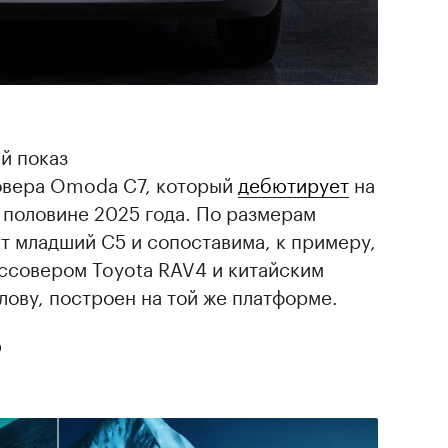
й показ
овера Omoda C7, который
дебютирует
на
 половине 2025 года. По размерам
т младший C5 и сопоставима, к примеру,
ссовером Toyota RAV4 и китайским
слову, построен на той же платформе.
о