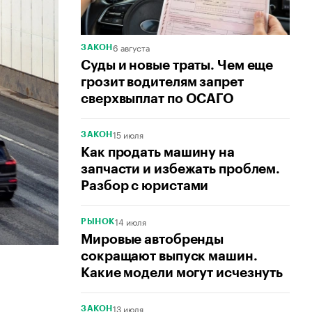
6 августа
ЗАКОН
Суды и новые траты. Чем еще
грозит водителям запрет
сверхвыплат по ОСАГО
15 июля
ЗАКОН
Как продать машину на
запчасти и избежать проблем.
Разбор с юристами
14 июля
РЫНОК
Мировые автобренды
сокращают выпуск машин.
Какие модели могут исчезнуть
13 июля
ЗАКОН