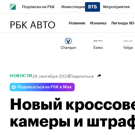
Подписка на РБК
Инвестиции
Мероприятия
РБК АВТО
Спорт
Школа управления РБК
РБК Образование
Новинки
Изнанка
Легенды 90
Стиль
Крипто
РБК Бизнес-среда
Дискуссионный 
Changan
Esteo
Volga
Спецпроекты СПб
Конференции СПб
Спецпроекты
Технологии и медиа
Финансы
Рынок наличной валю
28 сентября 2024
Поделиться
НОВОСТИ
Подписаться на РБК в Max
Новый кроссове
камеры и штраф