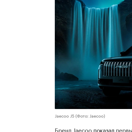
Jaecoo J5
(Фото: Jaecoo)
Бренд Jaecoo
показал
первы