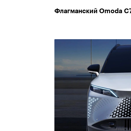
Флагманский Omoda C
00:00
/
00:00