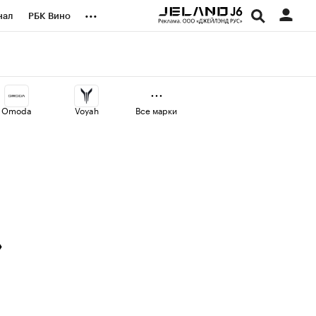
...
нал
РБК Вино
оекты
Город
а
Omoda
Voyah
Все марки
»