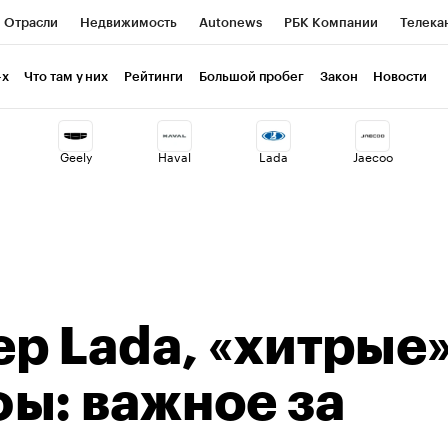
Отрасли
Недвижимость
Autonews
РБК Компании
Телека
РБК Курсы
РБК Life
Тренды
Визионеры
Национальные пр
-х
Что там у них
Рейтинги
Большой пробег
Закон
Новости
клуб
Исследования
Кредитные рейтинги
Франшизы
Газет
Geely
Haval
Lada
Jaecoo
Проверка контрагентов
Политика
Экономика
Бизнес
ты
р Lada, «хитрые
ы: важное за