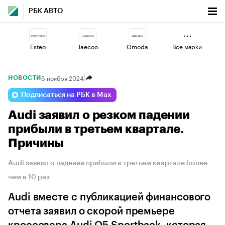
РБК АВТО
Esteo
Jaecoo
Omoda
Все марки
6 ноября 2024
НОВОСТИ
Lada
Geely
Haval
Подписаться на РБК в Max
Audi заявил о резком падении
Changan
Voyah
Volga
прибыли в третьем квартале.
Причины
Audi заявил о падении прибыли в третьем квартале более
чем в 10 раз
Audi вместе с публикацией финансового
отчета заявил о скорой премьере