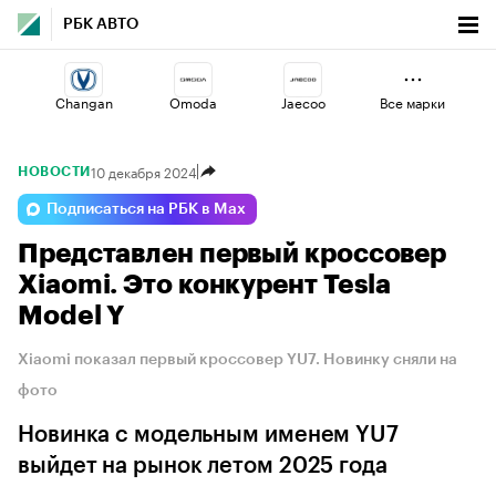
РБК АВТО
Changan
Omoda
Jaecoo
Все марки
10 декабря 2024
НОВОСТИ
Haval
Lada
Volga
Подписаться на РБК в Max
Представлен первый кроссовер
Geely
Esteo
Voyah
Xiaomi. Это конкурент Tesla
Model Y
Xiaomi показал первый кроссовер YU7. Новинку сняли на
фото
Новинка с модельным именем YU7
выйдет на рынок летом 2025 года