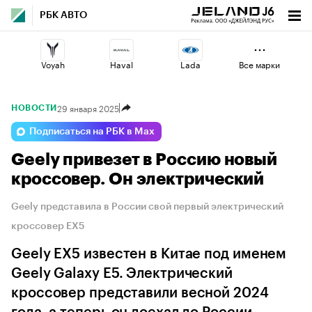
РБК АВТО
Voyah
Haval
Lada
Все марки
29 января 2025
НОВОСТИ
Geely
Volga
Changan
Подписаться на РБК в Max
Geely привезет в Россию новый
Jaecoo
Omoda
Esteo
кроссовер. Он электрический
Geely представила в России свой первый электрический
кроссовер EX5
Geely EX5 известен в Китае под именем
Geely Galaxy E5. Электрический
кроссовер представили весной 2024