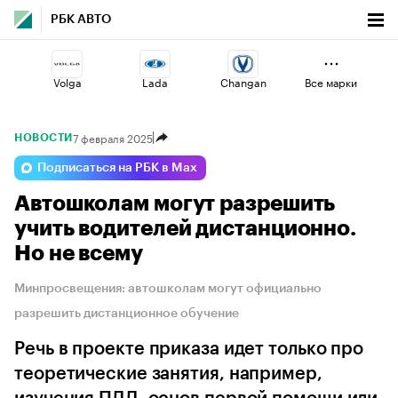
РБК АВТО
Volga
Lada
Changan
Все марки
7 февраля 2025
НОВОСТИ
Haval
Geely
Esteo
Подписаться на РБК в Max
Автошколам могут разрешить
Omoda
Jaecoo
Voyah
учить водителей дистанционно.
Но не всему
Минпросвещения: автошколам могут официально
разрешить дистанционное обучение
Речь в проекте приказа идет только про
теоретические занятия, например,